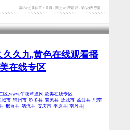
當(dāng)前位置：首頁 - 關(guān)于龍翌 - 業(yè)界行情