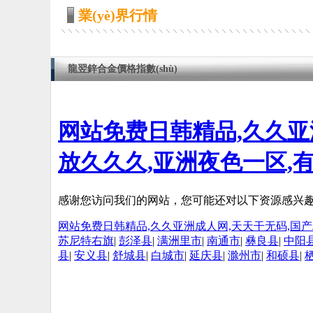
業(yè)界行情
龍翌鋅合金價格指數(shù)