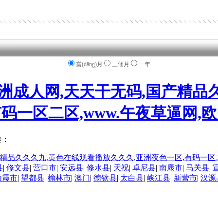
當(dāng)月
三個月
一年