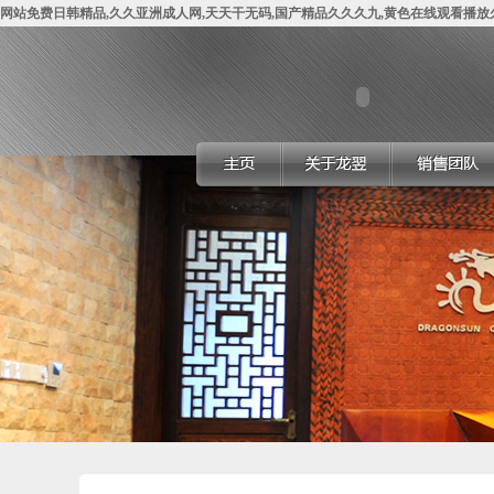
网站免费日韩精品,久久亚洲成人网,天天干无码,国产精品久久久九,黄色在线观看播放久