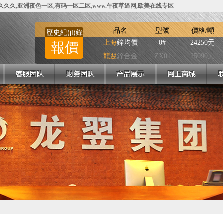
久久,亚洲夜色一区,有码一区二区,www.午夜草逼网,欧美在线专区
品名
型號
價格/噸
歷史紀(jì)錄
上海
鋅均價
0#
24250元
報價
龍翌
鋅合金
ZX01
25090元